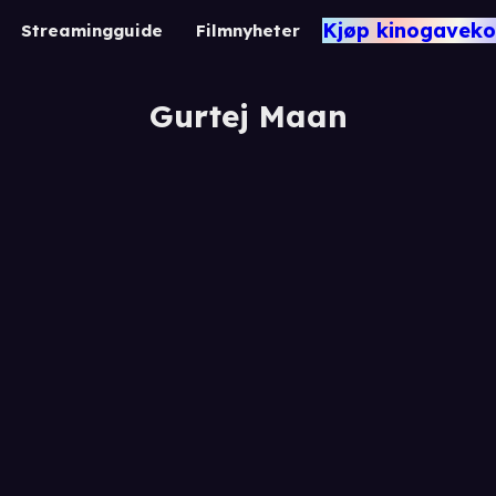
Kjøp kinogaveko
Streamingguide
Filmnyheter
Gurtej Maan