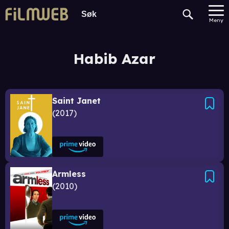
Meny
Habib Azar
Saint Janet
2017
Armless
2010