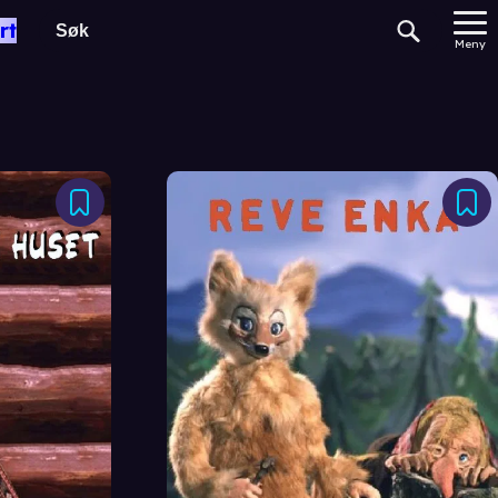
rt
Meny