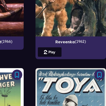
1966
1962
t
Reveenka