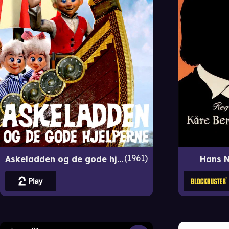
1961
Askeladden og de gode hjelperne
Hans N