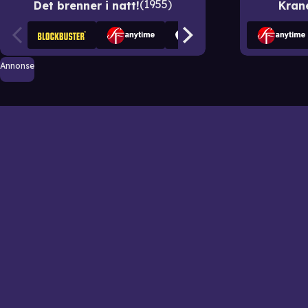
1955
Det brenner i natt!
Kran
Annonse