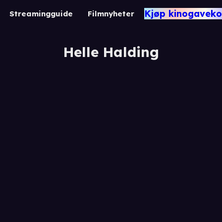
Kjøp kinogaveko
Streamingguide
Filmnyheter
Helle Halding