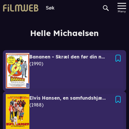
Meny
Helle Michaelsen
Bananen - Skræl den før din nabo!
1990
Elvis Hansen, en samfundshjælper
1988