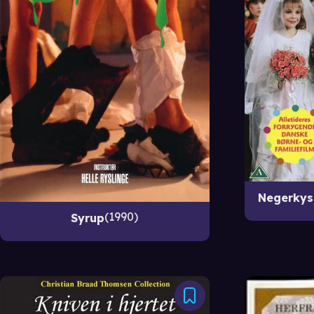
Negerkys 
1990
Syrup