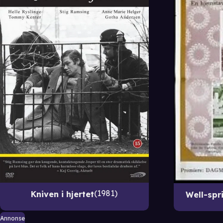
1981
Kniven i hjertet
Well-spr
Annonse