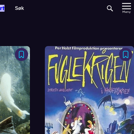
rt
Meny