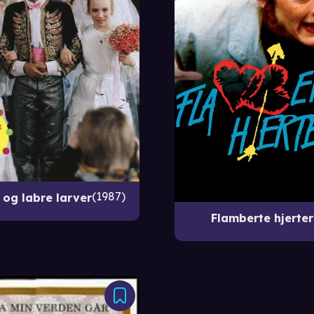
1987
og labre larver
Flamberte hjerter