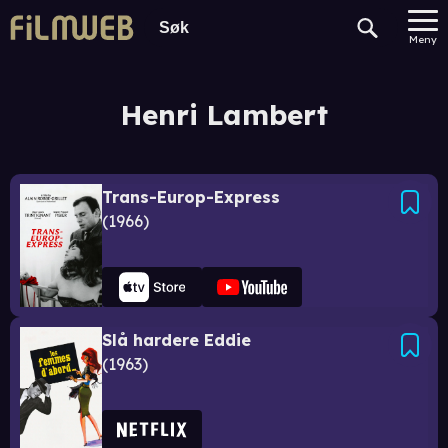
Meny
Henri Lambert
Trans-Europ-Express
1966
Slå hardere Eddie
1963