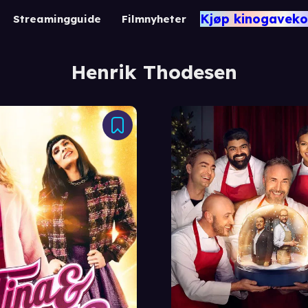
Kjøp kinogaveko
Streamingguide
Filmnyheter
Henrik Thodesen