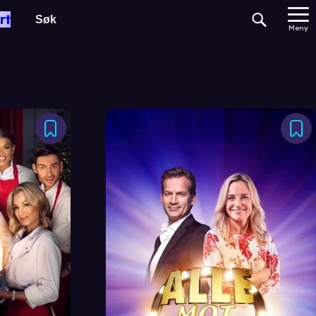
rt
Meny