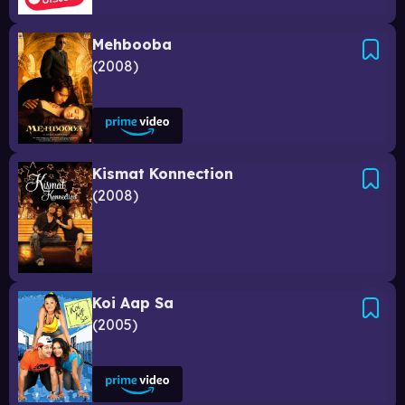
Mehbooba
2008
Kismat Konnection
2008
Koi Aap Sa
2005