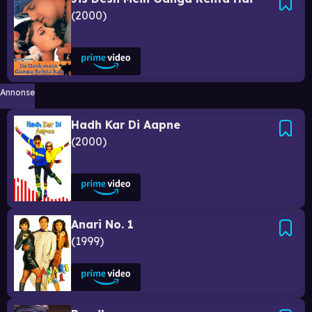
2000
Annonse
Hadh Kar Di Aapne
2000
Anari No. 1
1999