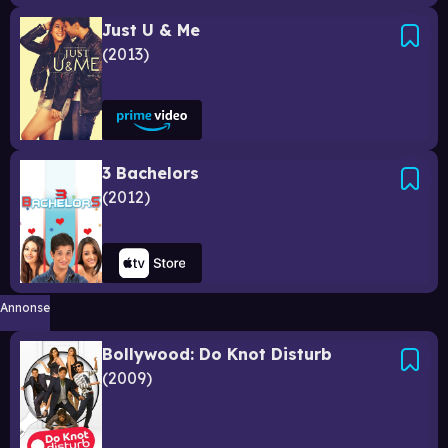
Just U & Me
2013
3 Bachelors
2012
Annonse
Bollywood: Do Knot Disturb
2009