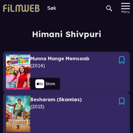
Meny
Himani Shivpuri
Munna Mange Memsaab
2014
Besharam (Skamløs)
2013