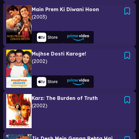
Main Prem Ki Diwani Hoon
2003
Mujhse Dosti Karoge!
2002
Karz: The Burden of Truth
2002
Jis Desh Mein Ganga Rehta Hai