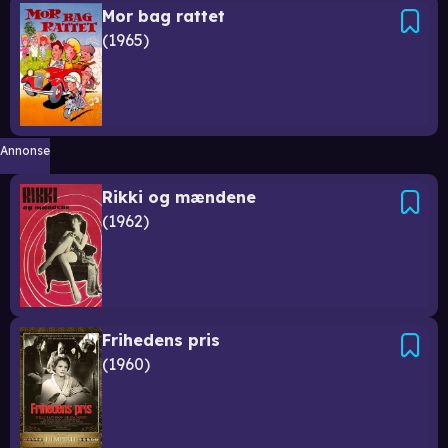
Mor bag rattet
1965
Annonse
Rikki og mændene
1962
Frihedens pris
1960