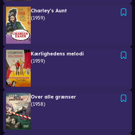
Charley's Aunt
1959
Kærlighedens melodi
1959
Over alle grænser
1958