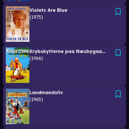
Violets Are Blue
1975
Krybskytterne paa Næsbygaard
1966
Landmandsliv
1965