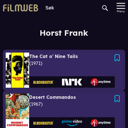
Meny
Horst Frank
The Cat o' Nine Tails
1971
Desert Commandos
1967