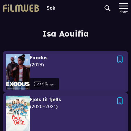
Meny
Isa Aouifia
Exodus
2023
Fjols til fjells
2020–2021