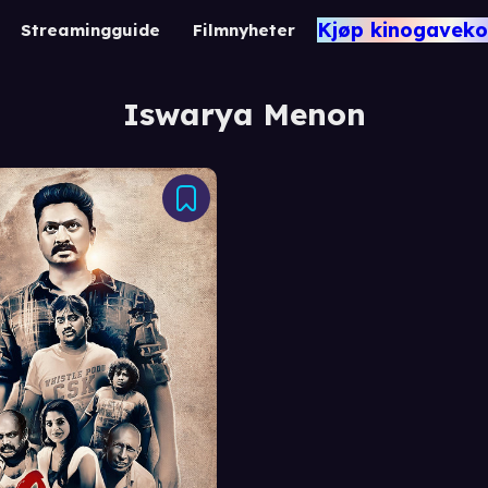
Kjøp kinogaveko
Streamingguide
Filmnyheter
Iswarya Menon