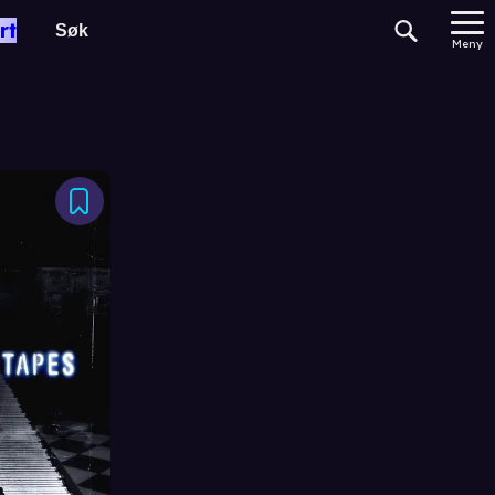
rt
Meny