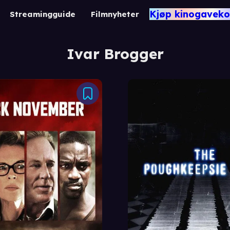
Kjøp kinogaveko
Streamingguide
Filmnyheter
Ivar Brogger