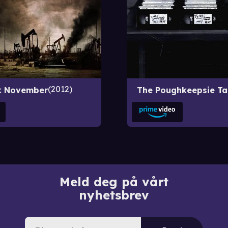
2012
k November
The Poughkeepsie T
Meld deg på vårt
nyhetsbrev