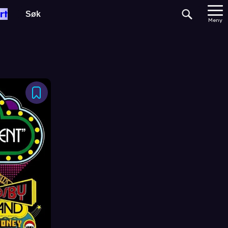
rt
Meny