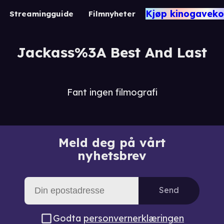
Kjøp kinogaveko
Streamingguide
Filmnyheter
Jackass%3A Best And Last
Fant ingen filmografi
Meld deg på vårt
nyhetsbrev
Send
Godta
personvernerklæringen