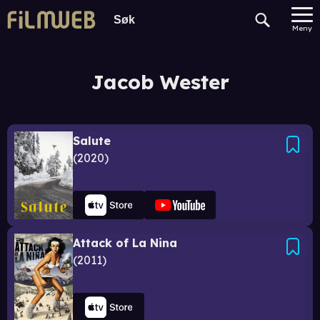
Meny
Jacob Wester
Salute
2020
Attack of La Nina
2011