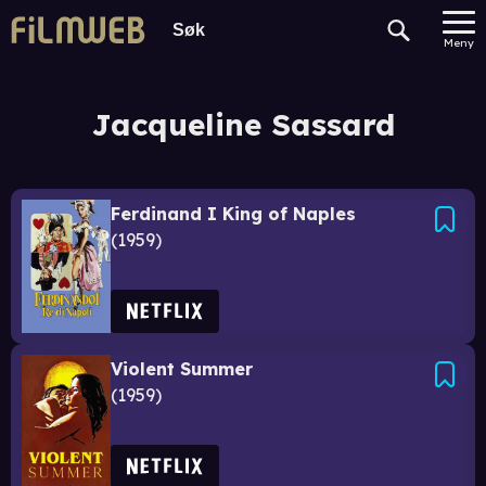
Meny
Jacqueline Sassard
Ferdinand I King of Naples
1959
Violent Summer
1959