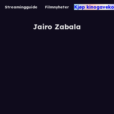
Kjøp kinogaveko
Streamingguide
Filmnyheter
Jairo Zabala