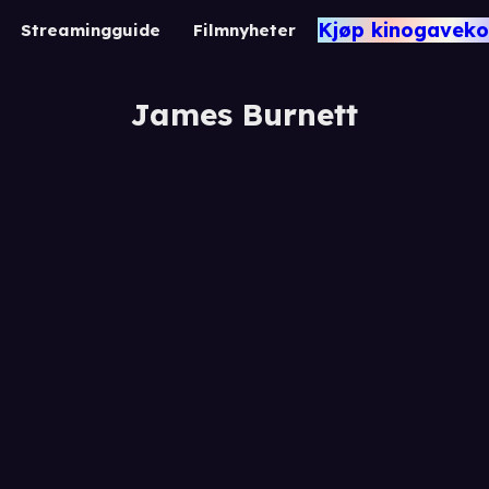
Kjøp kinogaveko
Streamingguide
Filmnyheter
James Burnett