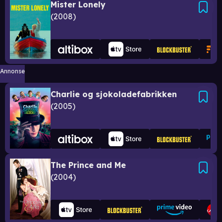
Mister Lonely
2008
Annonse
Charlie og sjokoladefabrikken
2005
The Prince and Me
2004