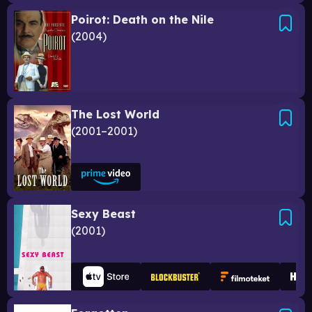
Poirot: Death on the Nile
2004
The Lost World
2001–2001
Sexy Beast
2001