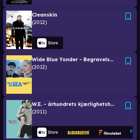
Cleanskin
2012
Wide Blue Yonder - Begravelse til besvær
2012
W.E. - århundrets kjærlighetshistorie
2011