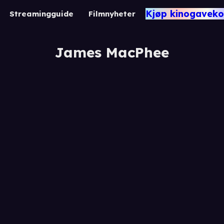
Kjøp kinogaveko
Streamingguide
Filmnyheter
James MacPhee