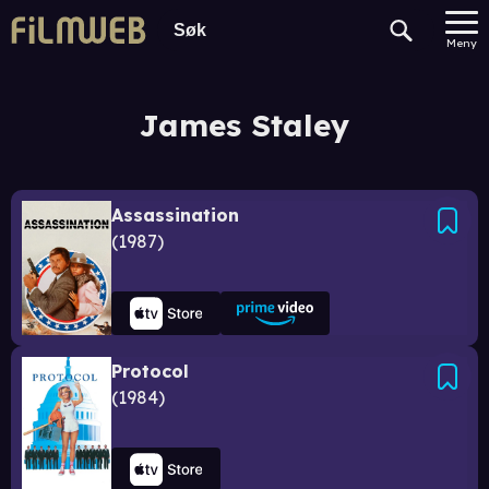
Meny
James Staley
Assassination
1987
Protocol
1984