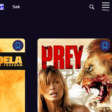
rt
Meny