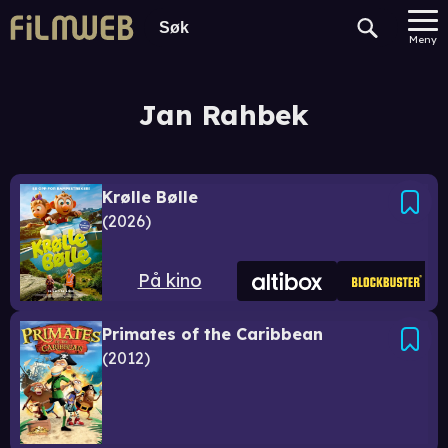
Meny
Jan Rahbek
Krølle Bølle
2026
På kino
Primates of the Caribbean
2012