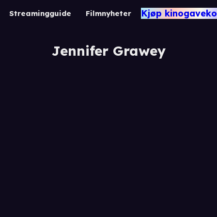
Kjøp kinogaveko
Streamingguide
Filmnyheter
Jennifer Grawey