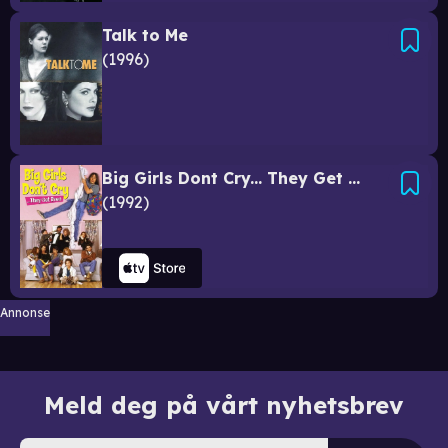
Talk to Me
1996
Big Girls Dont Cry... They Get Even
1992
Annonse
Meld deg på vårt nyhetsbrev