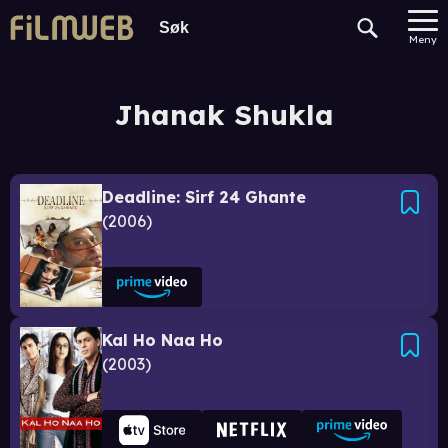
Meny
Jhanak Shukla
Deadline: Sirf 24 Ghante
2006
Kal Ho Naa Ho
2003