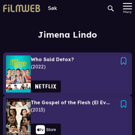
Meny
Jimena Lindo
Who Said Detox?
2022
The Gospel of the Flesh (El Evangelio de la carne)
2013