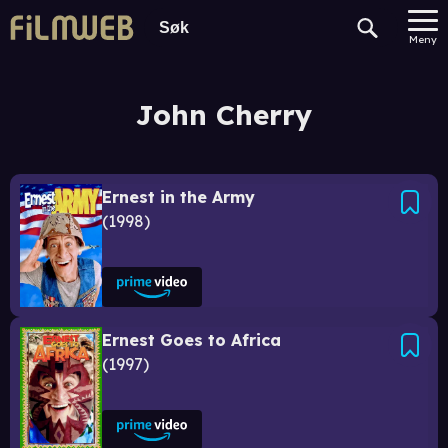
Meny
John Cherry
Ernest in the Army
1998
Ernest Goes to Africa
1997