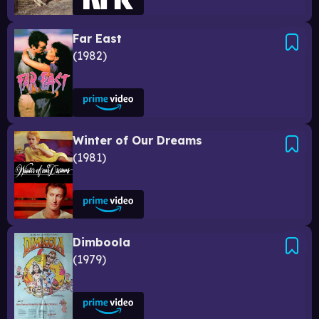
Far East
1982
Winter of Our Dreams
1981
Dimboola
1979