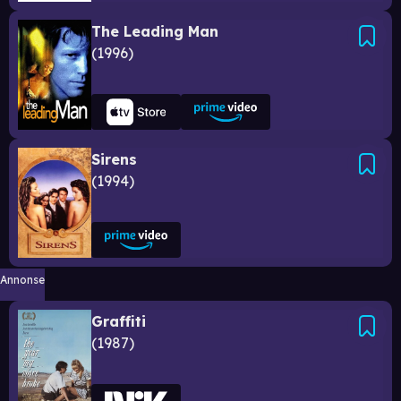
The Leading Man
1996
Sirens
1994
Annonse
Graffiti
1987