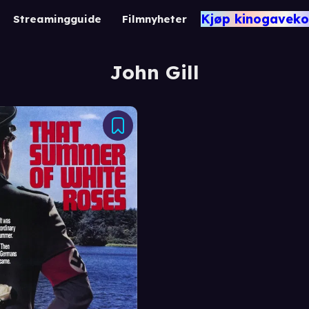
Kjøp kinogaveko
Streamingguide
Filmnyheter
John Gill