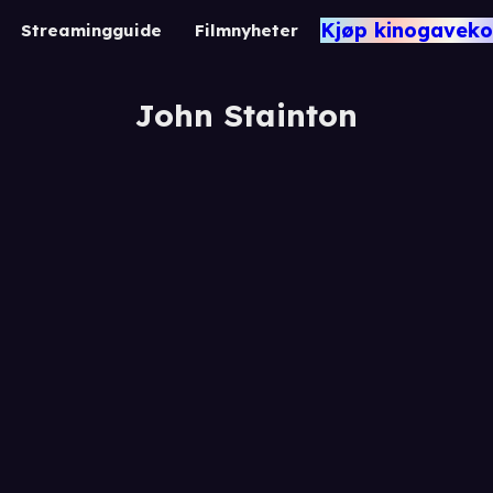
Kjøp kinogaveko
Streamingguide
Filmnyheter
John Stainton