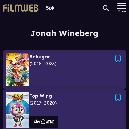
Meny
Jonah Wineberg
Bakugan
2018–2023
Top Wing
2017–2020