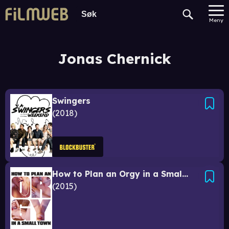
Meny
Jonas Chernick
Swingers
2018
How to Plan an Orgy in a Small Town
2015