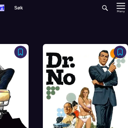
rt
Meny