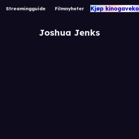
Kjøp kinogaveko
Streamingguide
Filmnyheter
Joshua Jenks