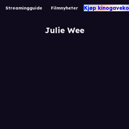
Kjøp kinogaveko
Streamingguide
Filmnyheter
Julie Wee