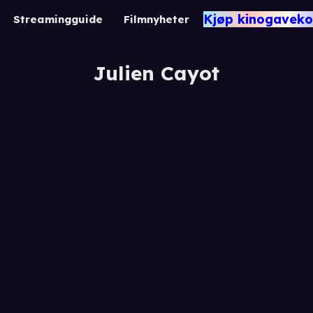
Kjøp kinogaveko
Streamingguide
Filmnyheter
Julien Cayot