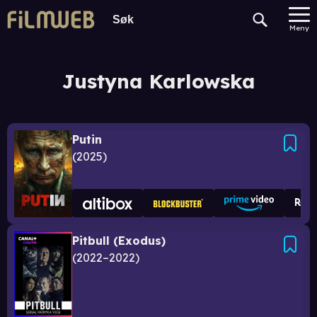
Meny
Justyna Karlowska
Putin
2025
Pitbull (Exodus)
2022–2022