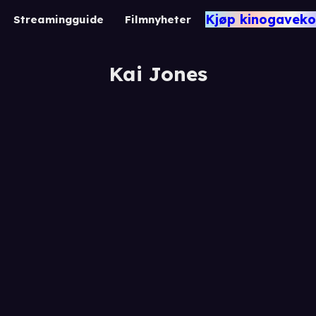
Kjøp kinogaveko
Streamingguide
Filmnyheter
Kai Jones