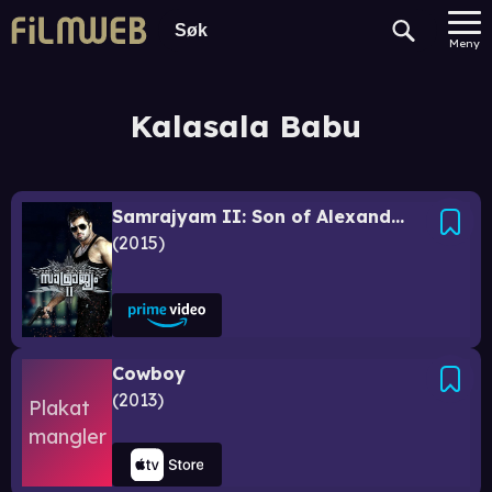
Meny
Kalasala Babu
Samrajyam II: Son of Alexander
2015
Cowboy
2013