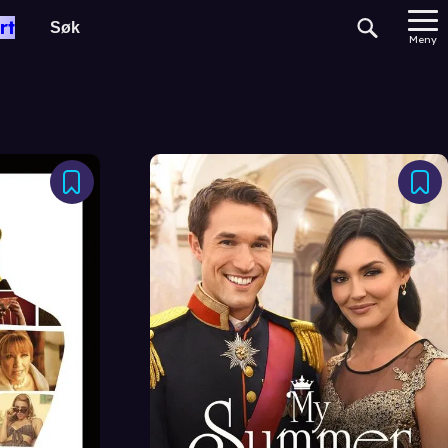
rt
Meny