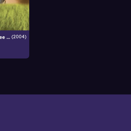
2004
The Adventures of Ociee Nash