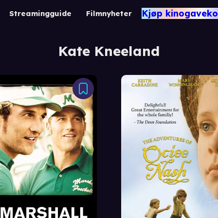
Kjøp kinogaveko
Streamingguide
Filmnyheter
Kate Kneeland