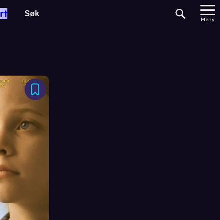
rt
Meny