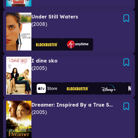
Under Still Waters
2008
I dine sko
2005
Dreamer: Inspired By a True Story
2005