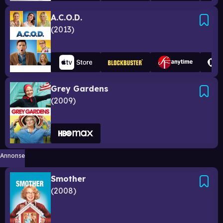
A.C.O.D.
2013
Grey Gardens
2009
Annonse
Smother
2008