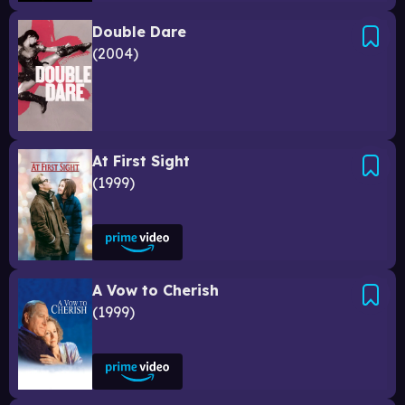
Double Dare
2004
At First Sight
1999
A Vow to Cherish
1999