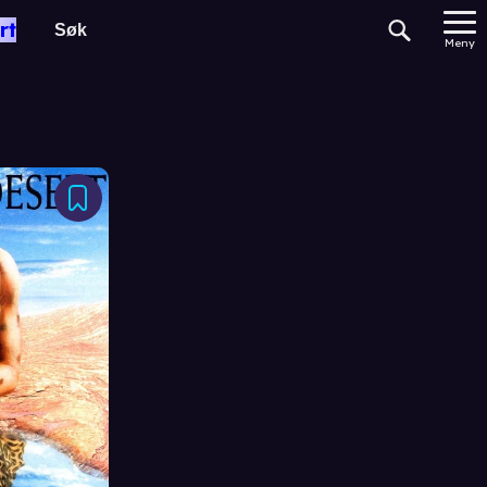
rt
Meny