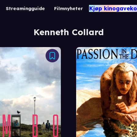
Kjøp kinogaveko
Streamingguide
Filmnyheter
Kenneth Collard