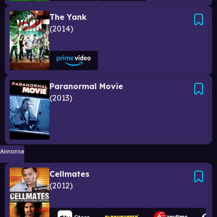
The Yank
2014
Paranormal Movie
2013
Annonse
Cellmates
2012