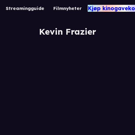
Kjøp kinogaveko
Streamingguide
Filmnyheter
Kevin Frazier