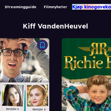
Kjøp kinogaveko
Streamingguide
Filmnyheter
Kiff VandenHeuvel