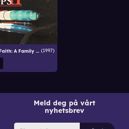
1997
Breach of Faith: A Family of Cops II
Meld deg på vårt
nyhetsbrev